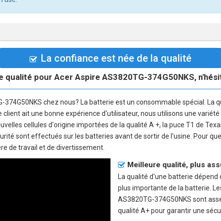
La confiance est née de la qualité
e qualité pour Acer Aspire AS3820TG-374G50NKS, n'hésite
TG-374G50NKS
chez nous? La batterie est un consommable spécial. La q
e client ait une bonne expérience d'utilisateur, nous utilisons une varié
uvelles cellules d'origine importées de la qualité A +, la puce T1 de Texas
urité sont effectués sur les batteries avant de sortir de l'usine. Pour 
e de travail et de divertissement.
Meilleure qualité, plus as
La qualité d'une batterie dépend de
plus importante de la batterie. L
AS3820TG-374G50NKS sont assemb
qualité A+ pour garantir une sécu