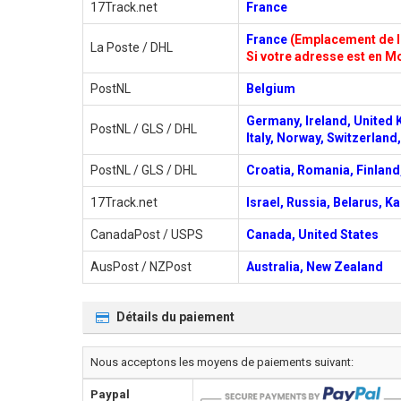
17Track.net
France
France
(Emplacement de l'
La Poste / DHL
Si votre adresse est en Mo
PostNL
Belgium
Germany, Ireland, United 
PostNL / GLS / DHL
Italy, Norway, Switzerlan
PostNL / GLS / DHL
Croatia, Romania, Finland,
17Track.net
Israel, Russia, Belarus, K
CanadaPost / USPS
Canada, United States
AusPost / NZPost
Australia, New Zealand
Détails du paiement
Nous acceptons les moyens de paiements suivant:
Paypal