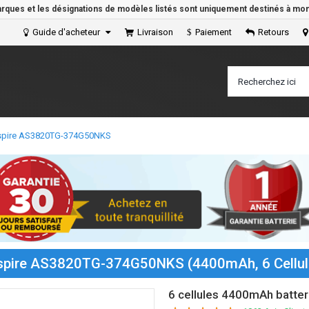
arques et les désignations de modèles listés sont uniquement destinés à mont
Guide d'acheteur
Livraison
Paiement
Retours
 Aspire AS3820TG-374G50NKS
r Aspire AS3820TG-374G50NKS (4400mAh, 6 Cellul
6 cellules 4400mAh batt