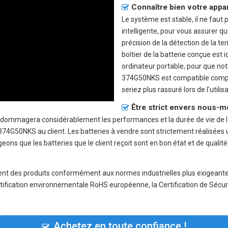
Connaître bien votre appa
Le système est stable, il ne faut 
intelligente, pour vous assurer qu
précision de la détection de la te
boîtier de la batterie conçue est 
ordinateur portable, pour que no
374G50NKS
est compatible compl
seriez plus rassuré lors de l'utilis
Être strict envers nous-m
endommagera considérablement les performances et la durée de vie de l
50NKS au client. Les batteries à vendre sont strictement réalisées une
geons que les batteries que le client reçoit sont en bon état et de qualit
ent des produits conformément aux normes industrielles plus exigeantes
ification environnementale RoHS européenne, la Certification de Sécurité
Achetez en toute confiance !