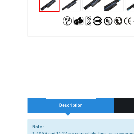
Description
Note :
1. 10.8V and 11.1V are compatible, they are in commo