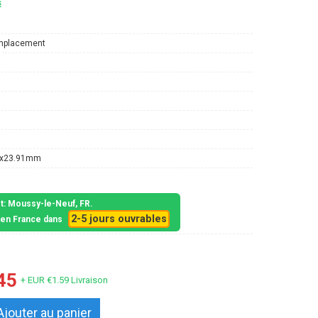
s
mplacement
1x23.91mm
et: Moussy-le-Neuf, FR.
2-5 jours ouvrables
s en France dans
45
+ EUR €1.59 Livraison
Ajouter au panier