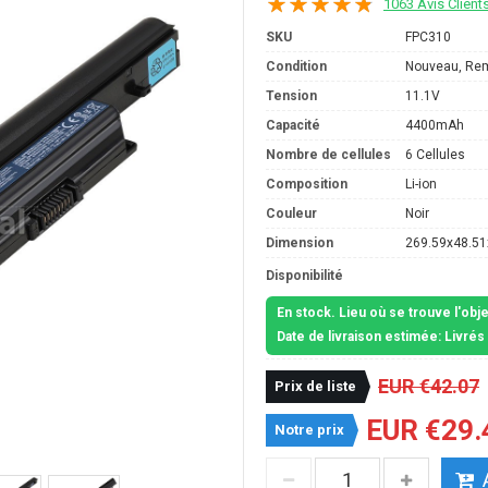
1063 Avis Client
SKU
FPC310
Condition
Nouveau, Re
Tension
11.1V
Capacité
4400mAh
Nombre de cellules
6 Cellules
Composition
Li-ion
Couleur
Noir
Dimension
269.59x48.5
Disponibilité
En stock. Lieu où se trouve l'obj
Date de livraison estimée: Livré
EUR €42.07
Prix de liste
EUR €29.
Notre prix