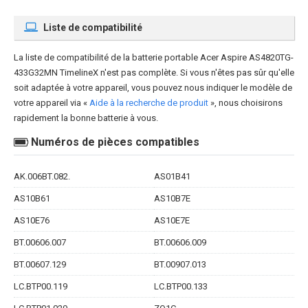
Liste de compatibilité
La liste de compatibilité de la
batterie portable Acer Aspire AS4820TG-
433G32MN TimelineX
n'est pas complète. Si vous n'êtes pas sûr qu'elle
soit adaptée à votre appareil, vous pouvez nous indiquer le modèle de
votre appareil via «
Aide à la recherche de produit
», nous choisirons
rapidement la bonne batterie à vous.
Numéros de pièces compatibles
AK.006BT.082.
AS01B41
AS10B61
AS10B7E
AS10E76
AS10E7E
BT.00606.007
BT.00606.009
BT.00607.129
BT.00907.013
LC.BTP00.119
LC.BTP00.133