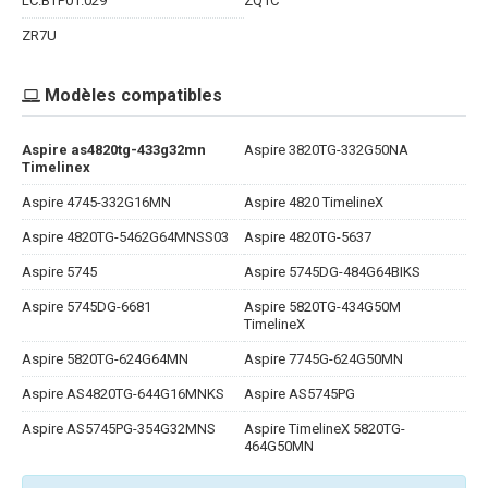
LC.BTP01.029
ZQ1C
ZR7U
Modèles compatibles
Aspire as4820tg-433g32mn
Aspire 3820TG-332G50NA
Timelinex
Aspire 4745-332G16MN
Aspire 4820 TimelineX
Aspire 4820TG-5462G64MNSS03
Aspire 4820TG-5637
Aspire 5745
Aspire 5745DG-484G64BIKS
Aspire 5745DG-6681
Aspire 5820TG-434G50M
TimelineX
Aspire 5820TG-624G64MN
Aspire 7745G-624G50MN
Aspire AS4820TG-644G16MNKS
Aspire AS5745PG
Aspire AS5745PG-354G32MNS
Aspire TimelineX 5820TG-
464G50MN