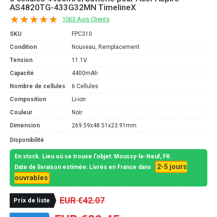
AS4820TG-433G32MN TimelineX
1063 Avis Clients
SKU
FPC310
Condition
Nouveau, Remplacement
Tension
11.1V
Capacité
4400mAh
Nombre de cellules
6 Cellules
Composition
Li-ion
Couleur
Noir
Dimension
269.59x48.51x23.91mm
Disponibilité
En stock. Lieu où se trouve l'objet: Moussy-le-Neuf, FR.
2-5 jours
Date de livraison estimée: Livrés en France dans
ouvrables
EUR €42.07
Prix de liste