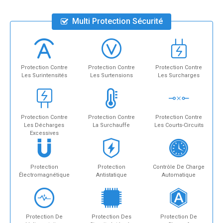
Multi Protection Sécurité
Protection Contre
Protection Contre
Protection Contre
Les Surintensités
Les Surtensions
Les Surcharges
Protection Contre
Protection Contre
Protection Contre
Les Décharges
La Surchauffe
Les Courts-Circuits
Excessives
Protection
Protection
Contrôle De Charge
Électromagnétique
Antistatique
Automatique
Protection De
Protection Des
Protection De