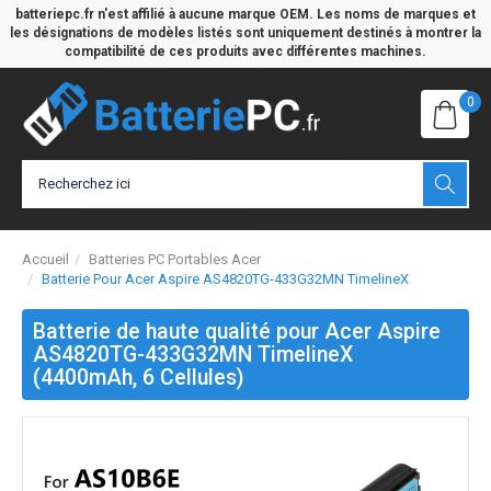
batteriepc.fr n'est affilié à aucune marque OEM. Les noms de marques et
les désignations de modèles listés sont uniquement destinés à montrer la
compatibilité de ces produits avec différentes machines.
0
Accueil
Batteries PC Portables Acer
Batterie Pour Acer Aspire AS4820TG-433G32MN TimelineX
Batterie de haute qualité pour Acer Aspire
AS4820TG-433G32MN TimelineX
(4400mAh, 6 Cellules)