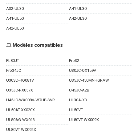
A32-UL30
A41-UL30
A41-UL50
A42-UL30
A42-UL50
Modèles compatibles
PL80JT
Pro32
Pro34JC
U30JC-QX159V
U30SD-RO081V
U35JC-450MNHGRAW
U35JC-RX057X
U45JC-A2B
U45JC-WX008V-W7HP-SVR
UL30A-X3
UL50AT-XX020X
UL50VF
UL80AG-WX013
UL80VT-WX009X
UL80VT-WX092X