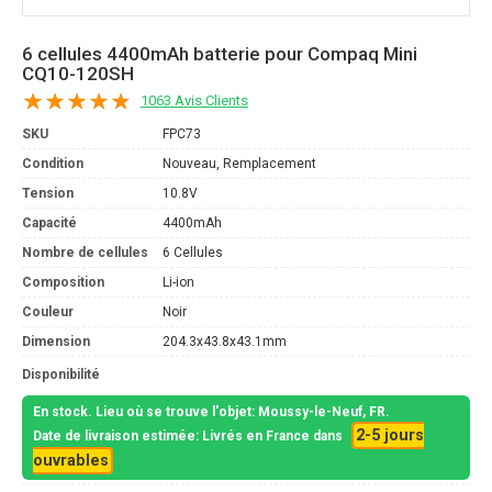
6 cellules 4400mAh batterie pour Compaq Mini
CQ10-120SH
1063 Avis Clients
SKU
FPC73
Condition
Nouveau, Remplacement
Tension
10.8V
Capacité
4400mAh
Nombre de cellules
6 Cellules
Composition
Li-ion
Couleur
Noir
Dimension
204.3x43.8x43.1mm
Disponibilité
En stock. Lieu où se trouve l'objet: Moussy-le-Neuf, FR.
2-5 jours
Date de livraison estimée: Livrés en France dans
ouvrables