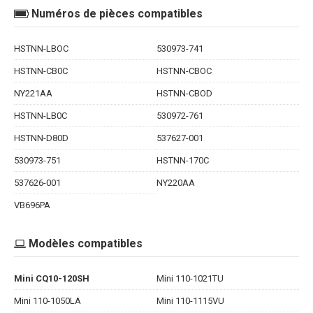
Numéros de pièces compatibles
HSTNN-LBOC
530973-741
HSTNN-CB0C
HSTNN-CBOC
NY221AA
HSTNN-CBOD
HSTNN-LB0C
530972-761
HSTNN-D80D
537627-001
530973-751
HSTNN-170C
537626-001
NY220AA
VB696PA
Modèles compatibles
Mini CQ10-120SH
Mini 110-1021TU
Mini 110-1050LA
Mini 110-1115VU