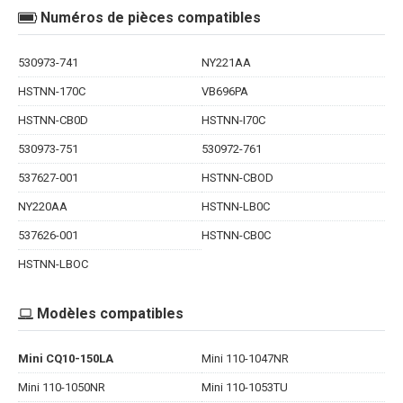
Numéros de pièces compatibles
530973-741
NY221AA
HSTNN-170C
VB696PA
HSTNN-CB0D
HSTNN-I70C
530973-751
530972-761
537627-001
HSTNN-CBOD
NY220AA
HSTNN-LB0C
537626-001
HSTNN-CB0C
HSTNN-LBOC
Modèles compatibles
Mini CQ10-150LA
Mini 110-1047NR
Mini 110-1050NR
Mini 110-1053TU