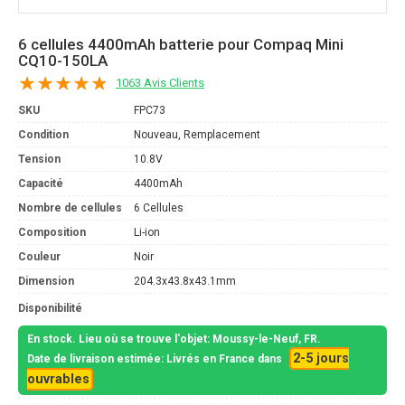
6 cellules 4400mAh batterie pour Compaq Mini
CQ10-150LA
1063 Avis Clients
SKU
FPC73
Condition
Nouveau, Remplacement
Tension
10.8V
Capacité
4400mAh
Nombre de cellules
6 Cellules
Composition
Li-ion
Couleur
Noir
Dimension
204.3x43.8x43.1mm
Disponibilité
En stock. Lieu où se trouve l'objet: Moussy-le-Neuf, FR.
2-5 jours
Date de livraison estimée: Livrés en France dans
ouvrables