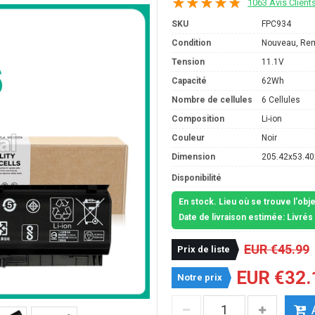
1063 Avis Client
SKU
FPC934
Condition
Nouveau, Re
Tension
11.1V
Capacité
62Wh
Nombre de cellules
6 Cellules
Composition
Li-ion
Couleur
Noir
Dimension
205.42x53.4
Disponibilité
En stock. Lieu où se trouve l'obj
Date de livraison estimée: Livré
EUR €45.99
Prix de liste
EUR €32.
Notre prix