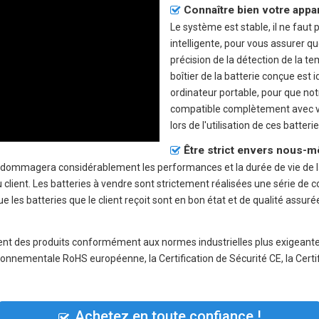
Connaître bien votre appa
Le système est stable, il ne faut 
intelligente, pour vous assurer qu
précision de la détection de la te
boîtier de la batterie conçue est 
ordinateur portable, pour que no
compatible complètement avec vot
lors de l'utilisation de ces batterie
Être strict envers nous-m
endommagera considérablement les performances et la durée de vie de l
t. Les batteries à vendre sont strictement réalisées une série de cont
 les batteries que le client reçoit sont en bon état et de qualité assuré
ment des produits conformément aux normes industrielles plus exigeant
ironnementale RoHS européenne, la Certification de Sécurité CE, la Certif
Achetez en toute confiance !