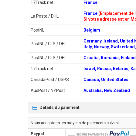
17Track.net
France
France
(Emplacement de l'
La Poste / DHL
Si votre adresse est en Mo
PostNL
Belgium
Germany, Ireland, United 
PostNL / GLS / DHL
Italy, Norway, Switzerlan
PostNL / GLS / DHL
Croatia, Romania, Finland,
17Track.net
Israel, Russia, Belarus, K
CanadaPost / USPS
Canada, United States
AusPost / NZPost
Australia, New Zealand
Détails du paiement
Nous acceptons les moyens de paiements suivant:
Paypal