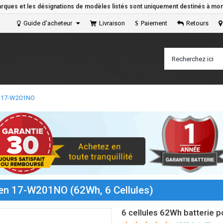
arques et les désignations de modèles listés sont uniquement destinés à mont
Guide d'acheteur
Livraison
Paiement
Retours
n 17-W201NO
men 17-W201NO (62Wh, 6 Cellules)
6 cellules 62Wh batteri