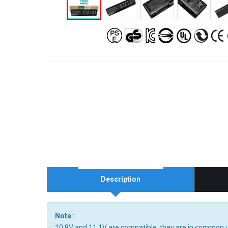
Description
Note :
10.8V and 11.1V are compatible, they are in common 