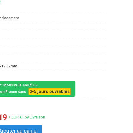
s
mplacement
0x19.52mm
et: Moussy-le-Neuf, FR.
2-5 jours ouvrables
s en France dans
19
+ EUR €1.59 Livraison
Ajouter au panier