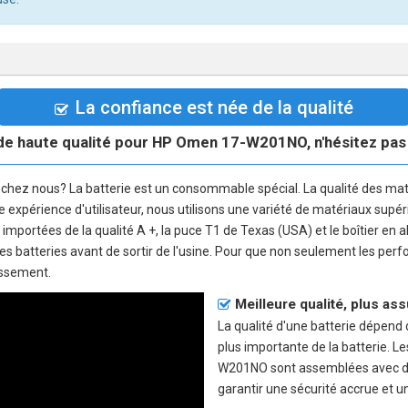
La confiance est née de la qualité
de haute qualité pour HP Omen 17-W201NO, n'hésitez pas à
chez nous? La batterie est un consommable spécial. La qualité des ma
nne expérience d'utilisateur, nous utilisons une variété de matériaux supé
e importées de la qualité A +, la puce T1 de Texas (USA) et le boîtier en 
 les batteries avant de sortir de l'usine. Pour que non seulement les pe
issement.
Meilleure qualité, plus as
La qualité d'une batterie dépend de
plus importante de la batterie. 
W201NO sont assemblées avec des
garantir une sécurité accrue et u