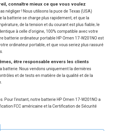
reil, connaître mieux ce que vous voulez
pas négliger ! Nous utilisons la puce de Texas (USA)
e la batterie se charge plus rapidement, et que la
mpérature, de la tension et du courant est plus fiable; le
identique à celle d'origine, 100% compatible avec votre
tre
batterie ordinateur portable HP Omen 17-W201NO
est
re ordinateur portable, et que vous seriez plus rassuré
s.
êmes, être responsable envers les clients
a batterie. Nous vendons uniquement la dernières
rôles et de tests en matière de la qualité et de la
e.
es. Pour l'instant, notre batterie HP Omen 17-W201NO a
ication FCC américaine et la Certification de Sécurité