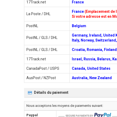
17Track.net
France
France
(Emplacement de l'
La Poste / DHL
Si votre adresse est en Mo
PostNL
Belgium
Germany, Ireland, United 
PostNL / GLS / DHL
Italy, Norway, Switzerlan
PostNL / GLS / DHL
Croatia, Romania, Finland,
17Track.net
Israel, Russia, Belarus, K
CanadaPost / USPS
Canada, United States
AusPost / NZPost
Australia, New Zealand
Détails du paiement
Nous acceptons les moyens de paiements suivant:
Paypal