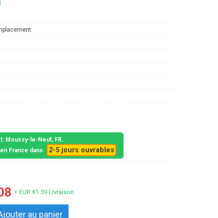
s
mplacement
et: Moussy-le-Neuf, FR.
2-5 jours ouvrables
s en France dans
08
+ EUR €1.59 Livraison
Ajouter au panier