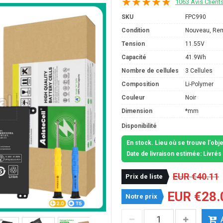
1063 Avis Client
SKU
FPC990
Condition
Nouveau, Re
Tension
11.55V
Capacité
41.9Wh
Nombre de cellules
3 Cellules
Composition
Li-Polymer
Couleur
Noir
Dimension
*mm
Disponibilité
En stock. Lieu où se trouve l'obj
Date de livraison estimée: Livré
EUR €40.11
Prix de liste
EUR €28.
Notre prix