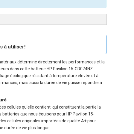
à utiliser!
matériaux détermine directement les performances et la
rieurs dans cette
batterie HP Pavilion 15-CD074NZ
alliage écologique résistant à température élevée et à
rformances, mais aussi la durée de vie puisse répondre à
suré
s cellules qu'elle contient, qui constituent la partie la
es batteries que nous équipons pour HP Pavilion 15-
s cellules originales importées de qualité A+ pour
ne durée de vie plus longue.