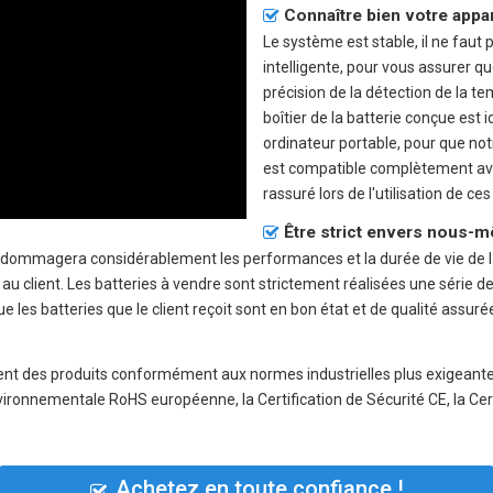
Connaître bien votre appa
Le système est stable, il ne faut 
intelligente, pour vous assurer qu
précision de la détection de la te
boîtier de la batterie conçue est 
ordinateur portable, pour que no
est compatible complètement avec
rassuré lors de l'utilisation de ces
Être strict envers nous-m
endommagera considérablement les performances et la durée de vie de l
client. Les batteries à vendre sont strictement réalisées une série de c
 les batteries que le client reçoit sont en bon état et de qualité assuré
ent des produits conformément aux normes industrielles plus exigeantes
nvironnementale RoHS européenne, la Certification de Sécurité CE, la Cert
Achetez en toute confiance !