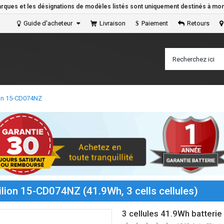
arques et les désignations de modèles listés sont uniquement destinés à mont
Guide d'acheteur
Livraison
Paiement
Retours
lion 15-CD074NZ
ilion 15-CD074NZ (41.9Wh, 3 cells cellules)
3 cellules 41.9Wh batteri