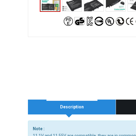
Description
Note :
11.1V and 11.55V are compatible, they are in common