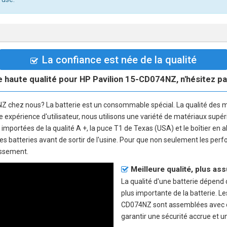
La confiance est née de la qualité
e haute qualité pour HP Pavilion 15-CD074NZ, n'hésitez pas 
NZ
chez nous? La batterie est un consommable spécial. La qualité des 
nne expérience d'utilisateur, nous utilisons une variété de matériaux supé
e importées de la qualité A +, la puce T1 de Texas (USA) et le boîtier en 
 les batteries avant de sortir de l'usine. Pour que non seulement les pe
issement.
Meilleure qualité, plus as
La qualité d'une batterie dépend de
plus importante de la batterie. L
CD074NZ sont assemblées avec de
garantir une sécurité accrue et u