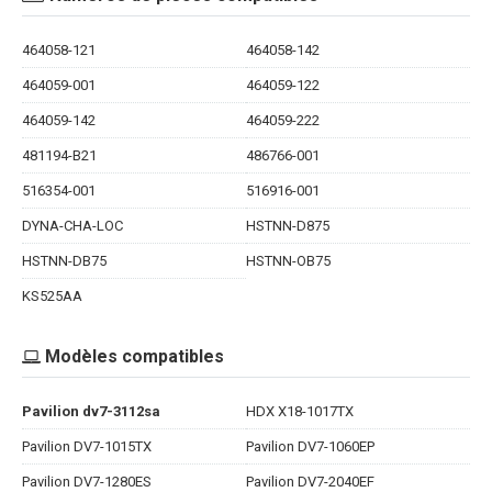
464058-121
464058-142
464059-001
464059-122
464059-142
464059-222
481194-B21
486766-001
516354-001
516916-001
DYNA-CHA-LOC
HSTNN-D875
HSTNN-DB75
HSTNN-OB75
KS525AA
Modèles compatibles
Pavilion dv7-3112sa
HDX X18-1017TX
Pavilion DV7-1015TX
Pavilion DV7-1060EP
Pavilion DV7-1280ES
Pavilion DV7-2040EF