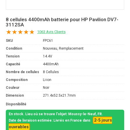
8 cellules 4400mAh batterie pour HP Pavilion DV7-
3112SA
1063 Avis Clients
SKU
FPC61
Condition
Nouveau, Remplacement
Tension
14.4V
Capacité
4400mAh
Nombre de cellules
8 Cellules
Composition
Li-ion
Couleur
Noir
Dimension
271.4x52.5x21.7mm
Disponibilité
En stock. Lieu où se trouve l'objet: Moussy-le-Neuf, FR.
2-5 jours
Date de livraison estimée: Livrés en France dans
ouvrables