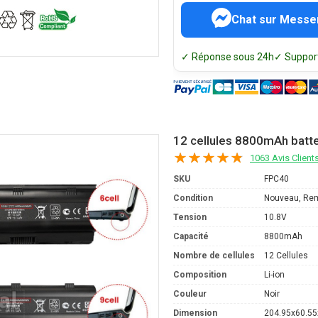
Chat sur Messe
✓ Réponse sous 24h
✓ Support
12 cellules 8800mAh batt
1063 Avis Client
SKU
FPC40
Condition
Nouveau, Re
Tension
10.8V
Capacité
8800mAh
Nombre de cellules
12 Cellules
Composition
Li-ion
Couleur
Noir
Dimension
204.95x60.5