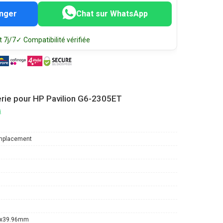
nger
Chat sur WhatsApp
 7j/7
✓ Compatibilité vérifiée
erie pour HP Pavilion G6-2305ET
s
mplacement
5x39.96mm