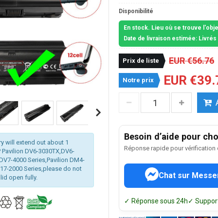
Disponibilité
En stock. Lieu où se trouve l'obj
Date de livraison estimée: Livré
EUR €56.76
Prix de liste
EUR €39.
Notre prix
Besoin d’aide pour choi
ry will extend out about 1
Réponse rapide pour vérification
P Pavilion DV6-3030TX,DV6-
DV7-4000 Series,Pavilion DM4-
7-2000 Series,please do not
Chat sur Messe
id open fully.
✓ Réponse sous 24h
✓ Support