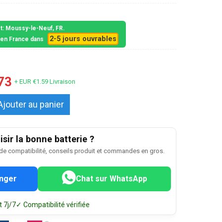
et: Moussy-le-Neuf, FR.
2-5 jours ouvrables
s en France dans
73
+ EUR €1.59 Livraison
Ajouter au panier
sir la bonne batterie ?
 de compatibilité, conseils produit et commandes en gros.
nger
Chat sur WhatsApp
 7j/7
✓ Compatibilité vérifiée