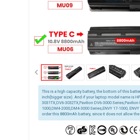
This is a high capacity battery, the bottom of this batte
inch(bigger size). And if your laptop model name is H
3031TX,DV6-3032TX,Pavilion DV6-3000 Series,Pavilion 
1000,DM4-2000,DM4-3000 Series,ENVY 17-1000, ENVY 1
order this 8800mAh battery, since it does not allow the l