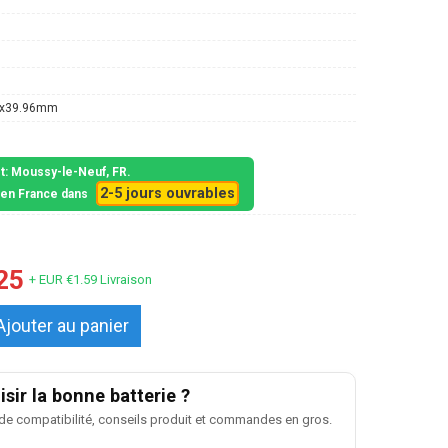
5x39.96mm
et: Moussy-le-Neuf, FR.
2-5 jours ouvrables
s en France dans
25
+ EUR €1.59 Livraison
Ajouter au panier
sir la bonne batterie ?
 de compatibilité, conseils produit et commandes en gros.