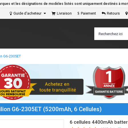
arques et les désignations de modèles listés sont uniquement destinés à mont
Guide d'acheteur
Livraison
Paiement
Retours
ion G6-2305ET
vilion G6-2305ET (5200mAh, 6 Cellules)
6 cellules 4400mAh batter