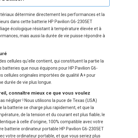
tériaux détermine directement les performances et la
rieurs dans cette
batterie HP Pavilion G6-2305ET
alliage écologique résistant à température élevée et à
rformances, mais aussi la durée de vie puisse répondre à
suré
s cellules qu'elle contient, qui constituent la partie la
es batteries que nous équipons pour HP Pavilion G6-
cellules originales importées de qualité A+ pour
ne durée de vie plus longue.
reil, connaître mieux ce que vous voulez
pas négliger ! Nous utilisons la puce de Texas (USA)
e la batterie se charge plus rapidement, et que la
mpérature, de la tension et du courant est plus fiable; le
identique à celle d'origine, 100% compatible avec votre
tre
batterie ordinateur portable HP Pavilion G6-2305ET
 votre ordinateur portable, et que vous seriez plus