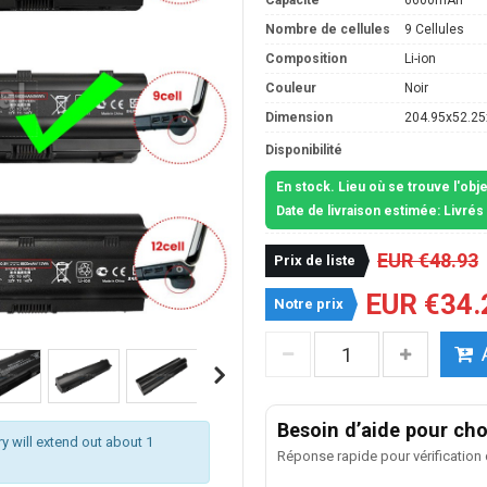
Capacité
6600mAh
Nombre de cellules
9 Cellules
Composition
Li-ion
Couleur
Noir
Dimension
204.95x52.2
Disponibilité
En stock. Lieu où se trouve l'obj
Date de livraison estimée: Livré
EUR €48.93
Prix de liste
EUR €34.
Notre prix
Besoin d’aide pour choi
ry will extend out about 1
Réponse rapide pour vérification