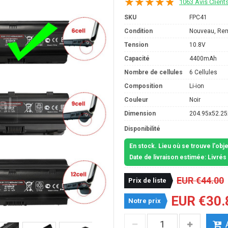
1063 Avis Client
SKU
FPC41
Condition
Nouveau, Re
Tension
10.8V
Capacité
4400mAh
Nombre de cellules
6 Cellules
Composition
Li-ion
Couleur
Noir
Dimension
204.95x52.2
Disponibilité
En stock. Lieu où se trouve l'obj
Date de livraison estimée: Livré
EUR €44.00
Prix de liste
EUR €30.
Notre prix