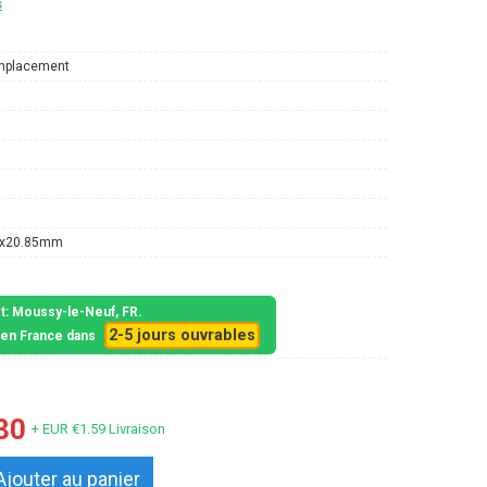
s
mplacement
5x20.85mm
et: Moussy-le-Neuf, FR.
2-5 jours ouvrables
s en France dans
80
+ EUR €1.59 Livraison
Ajouter au panier