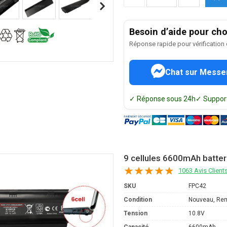
Besoin d’aide pour choi
Réponse rapide pour vérification
Chat sur Messe
✓ Réponse sous 24h
✓ Support
9 cellules 6600mAh batter
1063 Avis Client
SKU
FPC42
Condition
Nouveau, Re
Tension
10.8V