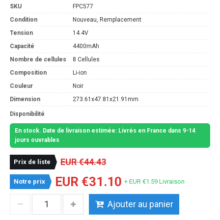
SKU
FPC577
Condition
Nouveau, Remplacement
Tension
14.4V
Capacité
4400mAh
Nombre de cellules
8 Cellules
Composition
Li-ion
Couleur
Noir
Dimension
273.61x47.81x21.91mm
Disponibilité
En stock. Date de livraison estimée: Livrés en France dans 9-14
jours ouvrables
EUR €44.43
Prix de liste
EUR €31.10
Notre prix
+ EUR €1.59 Livraison
Ajouter au panier