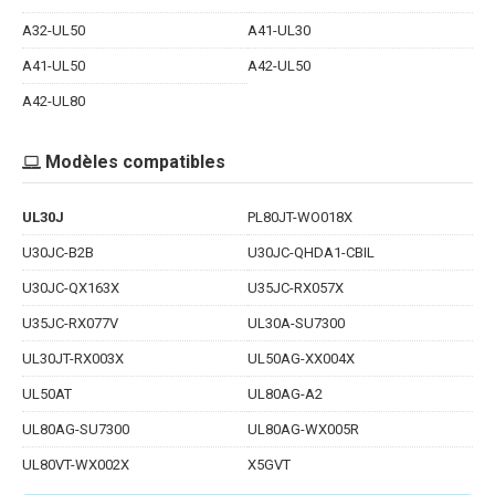
A32-UL50
A41-UL30
A41-UL50
A42-UL50
A42-UL80
Modèles compatibles
UL30J
PL80JT-WO018X
U30JC-B2B
U30JC-QHDA1-CBIL
U30JC-QX163X
U35JC-RX057X
U35JC-RX077V
UL30A-SU7300
UL30JT-RX003X
UL50AG-XX004X
UL50AT
UL80AG-A2
UL80AG-SU7300
UL80AG-WX005R
UL80VT-WX002X
X5GVT