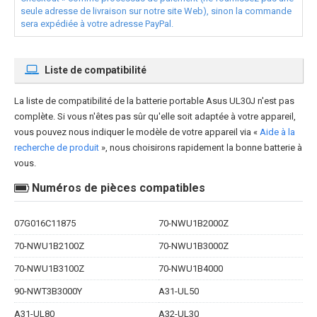
seule adresse de livraison sur notre site Web), sinon la commande
sera expédiée à votre adresse PayPal.
Liste de compatibilité
La liste de compatibilité de la
batterie portable Asus UL30J
n'est pas
complète. Si vous n'êtes pas sûr qu'elle soit adaptée à votre appareil,
vous pouvez nous indiquer le modèle de votre appareil via «
Aide à la
recherche de produit
», nous choisirons rapidement la bonne batterie à
vous.
Numéros de pièces compatibles
07G016C11875
70-NWU1B2000Z
70-NWU1B2100Z
70-NWU1B3000Z
70-NWU1B3100Z
70-NWU1B4000
90-NWT3B3000Y
A31-UL50
A31-UL80
A32-UL30